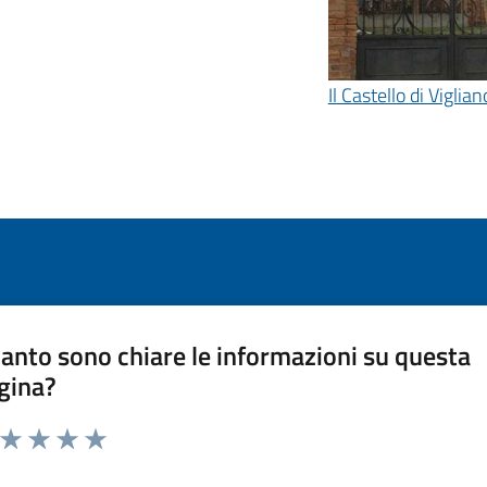
Il Castello di Viglian
anto sono chiare le informazioni su questa
gina?
a da 1 a 5 stelle la pagina
ta 1 stelle su 5
Valuta 2 stelle su 5
Valuta 3 stelle su 5
Valuta 4 stelle su 5
Valuta 5 stelle su 5