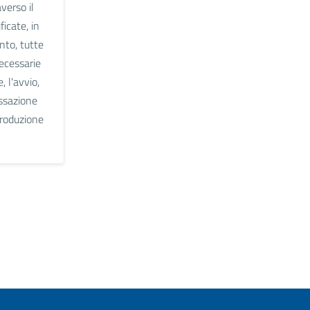
verso il
icate, in
nto, tutte
necessarie
, l'avvio,
essazione
produzione