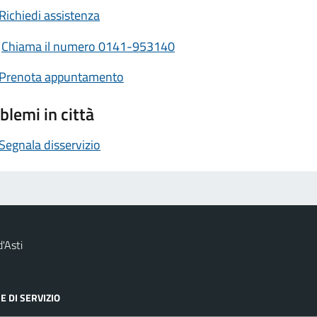
Richiedi assistenza
Chiama il numero 0141-953140
Prenota appuntamento
blemi in città
Segnala disservizio
'Asti
E DI SERVIZIO