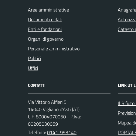
Aree amministrative
Anagrafe 
Documenti e dati
Autorizza
Enti e fondazioni
Catasto e
Organi di governo
Personale amministrativo
Politici
Uffici
CONTATTI
LINK UTIL
Via Vittorio Alfieri 5
Il Rifiut
14040 Vigliano d'Asti (AT)
Previsio
C.F. 80004070050 - P.Iva:
Mappa de
00205030059
Telefono:
0141-953140
PORTALE