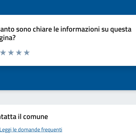
anto sono chiare le informazioni su questa
gina?
a da 1 a 5 stelle la pagina
ta 1 stelle su 5
Valuta 2 stelle su 5
Valuta 3 stelle su 5
Valuta 4 stelle su 5
Valuta 5 stelle su 5
tatta il comune
Leggi le domande frequenti