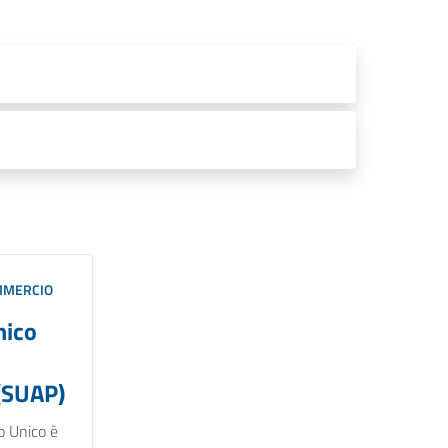
MMERCIO
nico
(SUAP)
o Unico è