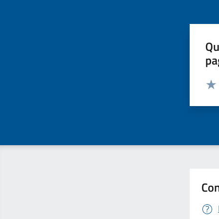
Qu
pa
Valut
Valu
Con