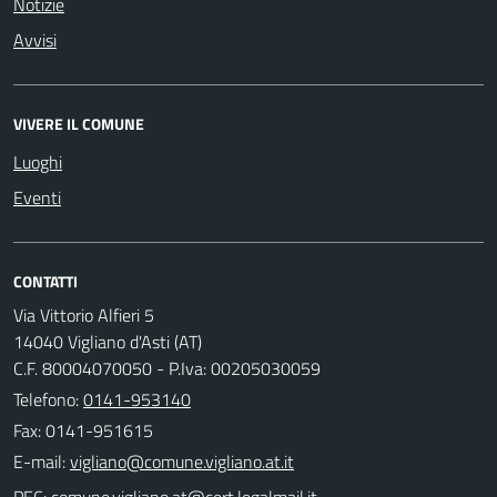
Notizie
Avvisi
VIVERE IL COMUNE
Luoghi
Eventi
CONTATTI
Via Vittorio Alfieri 5
14040 Vigliano d'Asti (AT)
C.F. 80004070050 - P.Iva: 00205030059
Telefono:
0141-953140
Fax: 0141-951615
E-mail:
PEC: