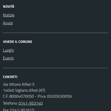
NOVITÀ
Notizie
Avvisi
VIVERE IL COMUNE
Luoghi
Eventi
CONTATTI
Via Vittorio Alfieri 5
14040 Vigliano d'Asti (AT)
C.F. 80004070050 - P.Iva: 00205030059
Telefono:
0141-953140
Fax: 0141-951615