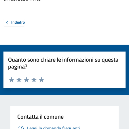
Indietro
Quanto sono chiare le informazioni su questa
pagina?
Valuta da 1 a 5 stelle la pagina
Valuta 1 stelle su 5
Valuta 2 stelle su 5
Valuta 3 stelle su 5
Valuta 4 stelle su 5
Valuta 5 stelle su 5
Contatta il comune
Leggi le domande frequenti