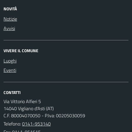
NOVITÀ
Notizie
Avvisi
VIVERE IL COMUNE
Luoghi
Eventi
CONTATTI
Via Vittorio Alfieri 5
14040 Vigliano d'Asti (AT)
C.F. 80004070050 - P.Iva: 00205030059
Telefono:
0141-953140
Fax: 0141-951615