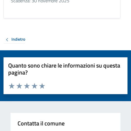
Scadenza: 30 novembre 2025
Indietro
Quanto sono chiare le informazioni su questa
pagina?
Valuta da 1 a 5 stelle la pagina
Valuta 1 stelle su 5
Valuta 2 stelle su 5
Valuta 3 stelle su 5
Valuta 4 stelle su 5
Valuta 5 stelle su 5
Contatta il comune