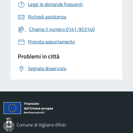
Leggi le domande frequenti
Richiedi assistenza
Chiama il numero 0141-953140
Prenota appuntamento
Problemi in città
Segnala disservizio
Comune di Vigliano d'Asti